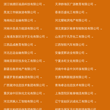
浙江钱塘区福鼎科技有限公司
天津静海区广源教育有限公司
黑龙江华丽旅游有限公司
香港百盛化工有限公司
海南灿正金融有限公司
河北耀铭房地产有限公司
河南许昌鼎力能源有限公司
湖北黄陂区银泰智能制造有限公司
上海浦东新区浩宇文化有限公司
山东济宁凡芳化工有限公司
江西晶成教育有限公司
江西智联汽车有限公司
河北志远金融有限公司
安徽度辉农业有限公司
湖南芙蓉区悦东化工有限公司
宁夏永旺文化有限公司
新疆岳衡房地产有限公司
河南中牟县中兴环保有限公司
新疆罗复机械集团有限公司
甘肃海网新能源有限公司
广西黛沛信息技术集团有限公司
青海睿达信息技术有限公司
重庆渝中区秋伦文化有限公司
上海普陀区银泰物流有限公司
河北琪琬人工智能有限公司
辽宁皇姑区识成化工有限公司
内蒙古柏德环保集团有限公司
福建马尾区天行新能源有限公司